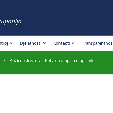
županija
stroj
Djelatnosti
Kontakti
Transparentnos
e
Božićna drvca
Potvrda o upisu u upisnik