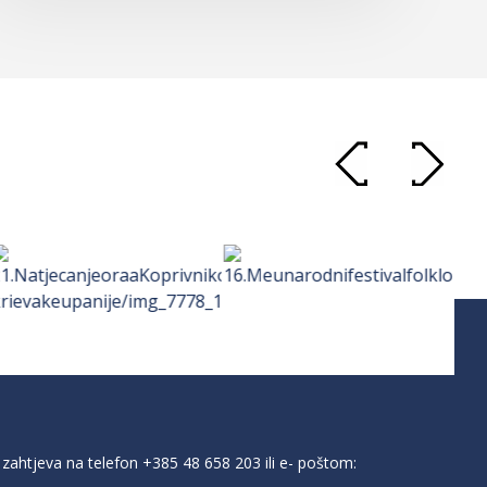
zahtjeva na telefon
+385 48 658 203
ili e- poštom: