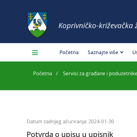
Koprivničko-križevačka 
Početna
Saznajte više
U
Početna
Servisi za građane i poduzetnik
Datum zadnjeg ažuriranja:
2024-01-30
Potvrda o upisu u upisnik