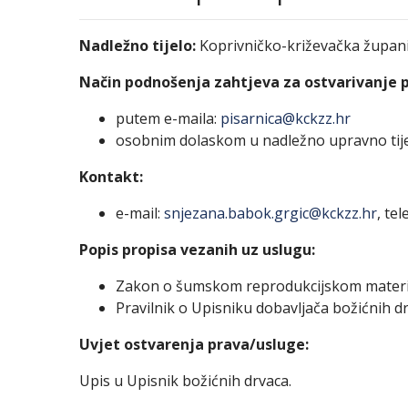
Nadležno tijelo:
Koprivničko-križevačka župani
Način podnošenja zahtjeva za ostvarivanje 
putem e-maila:
pisarnica@kckzz.hr
osobnim dolaskom u nadležno upravno tij
Kontakt:
e-mail:
snjezana.babok.grgic@kckzz.hr
, te
Popis propisa vezanih uz uslugu:
Zakon o šumskom reprodukcijskom materijal
Pravilnik o Upisniku dobavljača božićnih d
Uvjet ostvarenja prava/usluge:
Upis u Upisnik božićnih drvaca
.