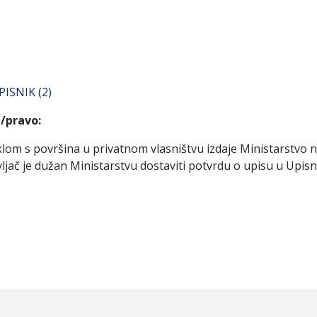
ISNIK (2)
/pravo:
eklom s površina u privatnom vlasništvu izdaje Ministarstvo n
vljač je dužan Ministarstvu dostaviti potvrdu o upisu u Upisni