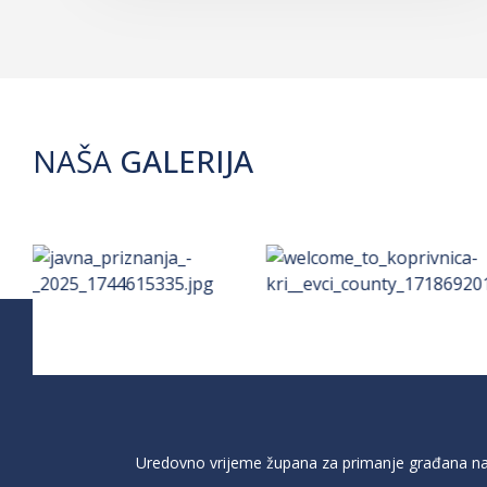
NAŠA
GALERIJA
Uredovno vrijeme župana za primanje građana na 