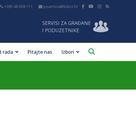
+385 48 658 111
pisarnica@kckzz.hr
SERVISI ZA GRAĐANE
I PODUZETNIKE
t rada
Pitajte nas
Izbori