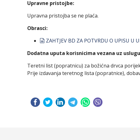
Upravne pristojbe:
Upravna pristojba se ne plaća.
Obrasci:
document
ZAHTJEV BD ZA POTVRDU O UPISU U UP
Dodatna uputa korisnicima vezana uz uslugu
Teretni list (popratnicu) za božićna drvca porij
Prije izdavanja teretnog lista (popratnice), doba