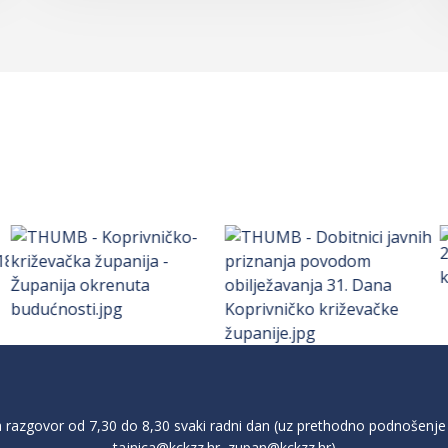
razgovor od 7,30 do 8,30 svaki radni dan (uz prethodno podnošenje 
tajnica@kckzz.hr
,
zupan@kckzz.hr
)