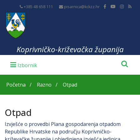
+385 48 658 111
pisarnica@kckzz.hr
Koprivničko-križevačka županija
Početna
Razno
Otpad
Otpad
Izvješće o provedbi Plana gospodarenja otpadom
Republike Hrvatske na području Koprivničko-
križevačke županije i objedinjena izvješća jedinica