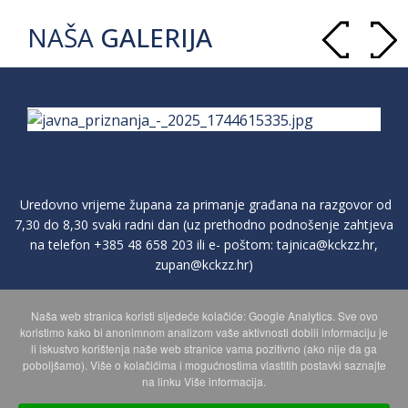
NAŠA
GALERIJA
Uredovno vrijeme župana za primanje građana na razgovor od
7,30 do 8,30 svaki radni dan (uz prethodno podnošenje zahtjeva
na telefon
+385 48 658 203
ili e- poštom:
tajnica@kckzz.hr
,
zupan@kckzz.hr
)
Naša web stranica koristi sljedeće kolačiće: Google Analytics. Sve ovo
POLITIKA ZAŠTITE PRIVATNOSTI OSOBNIH PODATAKA
koristimo kako bi anonimnom analizom vaše aktivnosti dobili informaciju je
li iskustvo korištenja naše web stranice vama pozitivno (ako nije da ga
poboljšamo). Više o kolačićima i mogućnostima vlastitih postavki saznajte
MAPA WEBA
na linku Više informacija.