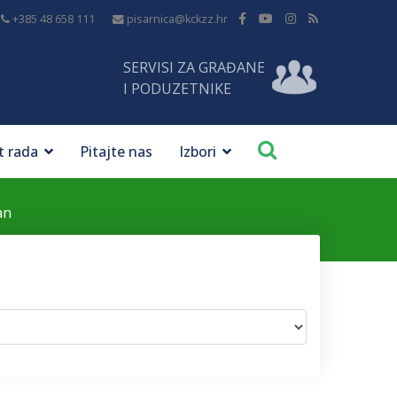
+385 48 658 111
pisarnica@kckzz.hr
SERVISI ZA GRAĐANE
I PODUZETNIKE
t rada
Pitajte nas
Izbori
an