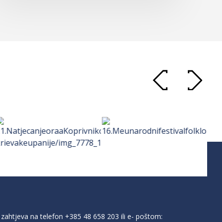
zahtjeva na telefon
+385 48 658 203
ili e- poštom: