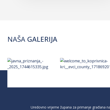
NAŠA
GALERIJA
Uredovno vrijeme župana za primanje građana na 