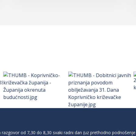
razgovor od 7,30 do 8,30 svaki radni dan (uz prethodno podnošenje 