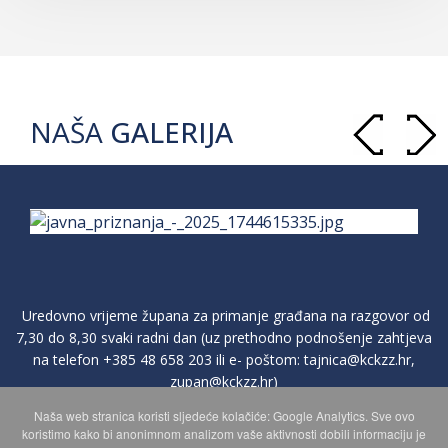
NAŠA
GALERIJA
Uredovno vrijeme župana za primanje građana na razgovor od
7,30 do 8,30 svaki radni dan (uz prethodno podnošenje zahtjeva
na telefon
+385 48 658 203
ili e- poštom:
tajnica@kckzz.hr
,
zupan@kckzz.hr
)
Naša web stranica koristi sljedeće kolačiće: Google Analytics. Sve ovo
koristimo kako bi anonimnom analizom vaše aktivnosti dobili informaciju je