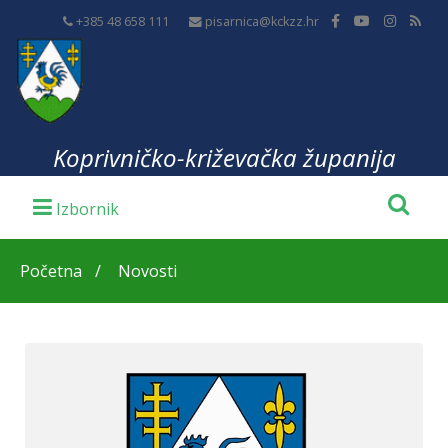
+385 48 658 111
pisarnica@kckzz.hr
Koprivničko-križevačka županija
Početna
Novosti