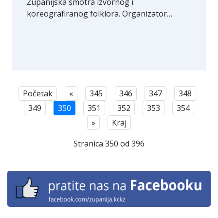
Županijska smotra izvornog i
koreografiranog folklora. Organizator…
Početak
«
345
346
347
348
349
350
351
352
353
354
»
Kraj
Stranica 350 od 396