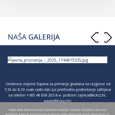
NAŠA
GALERIJA
Uredovno vrijeme župana za primanje građana na razgovor od
7,30 do 8,30 svaki radni dan (uz prethodno podnošenje zahtjeva
na telefon
+385 48 658 203
ili e- poštom:
tajnica@kckzz.hr
,
zupan@kckzz.hr
)
Naša web stranica koristi sljedeće kolačiće: Google Analytics. Sve ovo
koristimo kako bi anonimnom analizom vaše aktivnosti dobili informaciju je