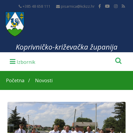
+385 48 658 111
pisarnica@kckzz.hr
Koprivničko-križevačka županija
Početna
Novosti