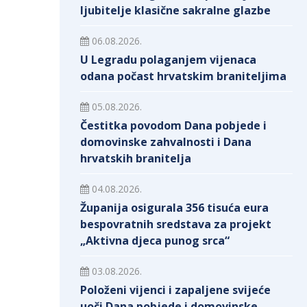
ljubitelje klasične sakralne glazbe
06.08.2026.
U Legradu polaganjem vijenaca
odana počast hrvatskim braniteljima
05.08.2026.
Čestitka povodom Dana pobjede i
domovinske zahvalnosti i Dana
hrvatskih branitelja
04.08.2026.
Županija osigurala 356 tisuća eura
bespovratnih sredstava za projekt
„Aktivna djeca punog srca“
03.08.2026.
Položeni vijenci i zapaljene svijeće
uoči Dana pobjede i domovinske