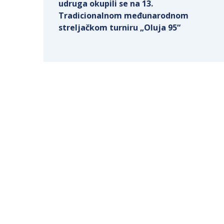
udruga okupili se na 13.
Tradicionalnom međunarodnom
streljačkom turniru „Oluja 95“