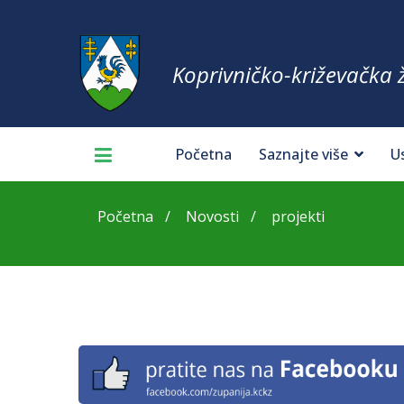
Koprivničko-križevačka 
Početna
Saznajte više
U
Početna
Novosti
projekti