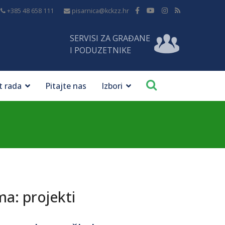
+385 48 658 111
pisarnica@kckzz.hr
SERVISI ZA GRAĐANE
I PODUZETNIKE
t rada
Pitajte nas
Izbori
a: projekti