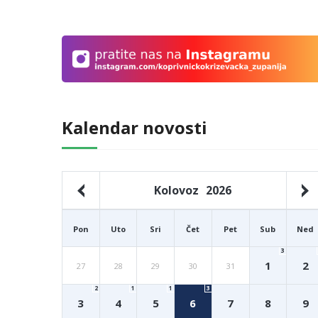
Kalendar novosti
Kolovoz
2026
Pon
Uto
Sri
Čet
Pet
Sub
Ned
3
1
2
27
28
29
30
31
2
1
1
3
3
4
5
6
7
8
9