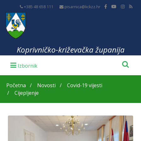
+385 48 658 111
pisarnica@kckzz.hr
Koprivničko-križevačka županija
Početna
Novosti
Covid-19 vijesti
Cijepljenje