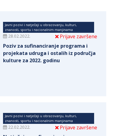
Javni pozivi i natječaji u obrazovanju, kulturi,
znanosti, sportu i nacionalnim manjinama
28.02.2022.
Prijave završene
Poziv za sufinanciranje programa i
projekata udruga i ostalih iz područja
kulture za 2022. godinu
Javni pozivi i natječaji u obrazovanju, kulturi,
znanosti, sportu i nacionalnim manjinama
22.02.2022.
Prijave završene