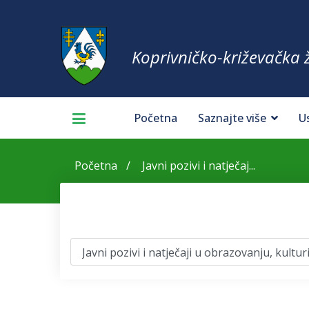
Koprivničko-križevačka 
Početna
Saznajte više
U
Početna
Javni pozivi i natječaj...