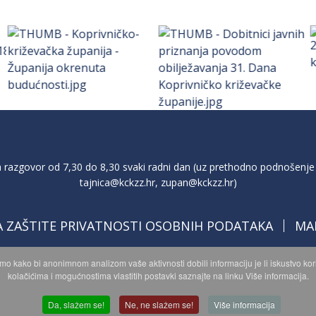
razgovor od 7,30 do 8,30 svaki radni dan (uz prethodno podnošenje 
tajnica@kckzz.hr
,
zupan@kckzz.hr
)
A ZAŠTITE PRIVATNOSTI OSOBNIH PODATAKA
MA
imo kako bi anonimnom analizom vaše aktivnosti dobili informaciju je li iskustvo k
kolačićima i mogućnostima vlastitih postavki saznajte na linku Više informacija.
opyright © 2026 Koprivničko - križevačka županija. Sva prava zadržan
© 2018 Your Company. Designed By
JoomShaper
Da, slažem se!
Ne, ne slažem se!
Više informacija