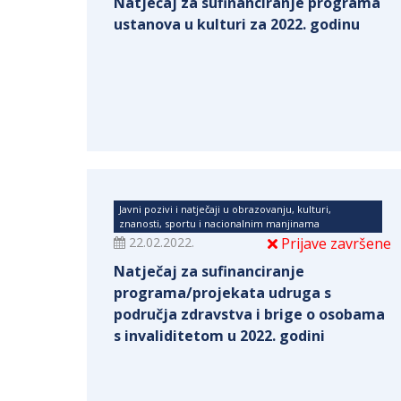
Natječaj za sufinanciranje programa
ustanova u kulturi za 2022. godinu
Javni pozivi i natječaji u obrazovanju, kulturi,
znanosti, sportu i nacionalnim manjinama
22.02.2022.
Prijave završene
Natječaj za sufinanciranje
programa/projekata udruga s
područja zdravstva i brige o osobama
s invaliditetom u 2022. godini