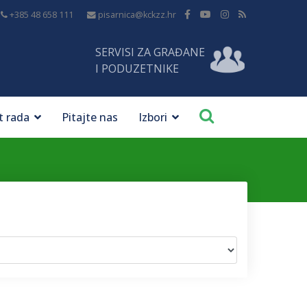
+385 48 658 111
pisarnica@kckzz.hr
SERVISI ZA GRAĐANE
I PODUZETNIKE
t rada
Pitajte nas
Izbori