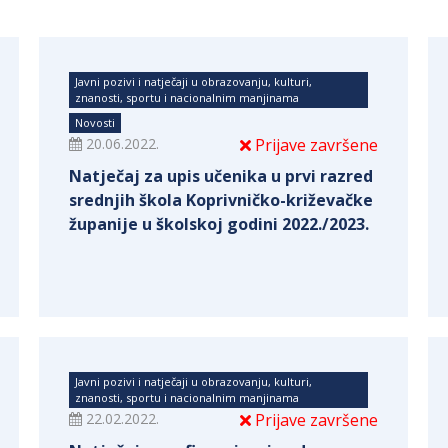
Javni pozivi i natječaji u obrazovanju, kulturi,
znanosti, sportu i nacionalnim manjinama
Novosti
20.06.2022.
Prijave završene
Natječaj za upis učenika u prvi razred
srednjih škola Koprivničko-križevačke
županije u školskoj godini 2022./2023.
Javni pozivi i natječaji u obrazovanju, kulturi,
znanosti, sportu i nacionalnim manjinama
22.02.2022.
Prijave završene