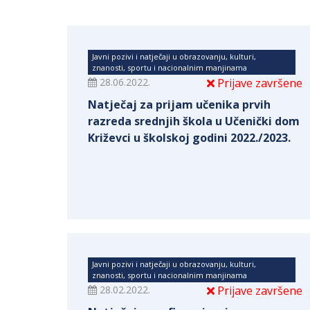
Javni pozivi i natječaji u obrazovanju, kulturi,
znanosti, sportu i nacionalnim manjinama
28.06.2022.
Prijave završene
Natječaj za prijam učenika prvih
razreda srednjih škola u Učenički dom
Križevci u školskoj godini 2022./2023.
Javni pozivi i natječaji u obrazovanju, kulturi,
znanosti, sportu i nacionalnim manjinama
28.02.2022.
Prijave završene