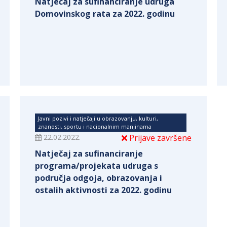
Natječaj za sufinanciranje udruga
Domovinskog rata za 2022. godinu
Javni pozivi i natječaji u obrazovanju, kulturi,
znanosti, sportu i nacionalnim manjinama
22.02.2022.
Prijave završene
Natječaj za sufinanciranje
programa/projekata udruga s
područja odgoja, obrazovanja i
ostalih aktivnosti za 2022. godinu