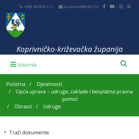
+385 48 658 111
pisarnica@kckzz.hr
Koprivničko-križevačka županija
Početna
Djelatnosti
Opća uprava – udruge, zaklade i besplatna pravna
pomoć
Obrasci
Udruge
Traži dokumente