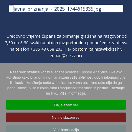
Uredovno vrijeme župana za primanje građana na razgovor od
7,30 do 8,30 svaki radni dan (uz prethodno podnošenje zahtjeva
na telefon
+385 48 658 203
ili e- poštom:
tajnica@kckzz.hr
,
zupan@kckzz.hr
)
Naša web stranica koristi sljedeće kolačiće: Google Analytics. Sve ovo
POLITIKA ZAŠTITE PRIVATNOSTI OSOBNIH PODATAKA
koristimo kako bi anonimnom analizom vaše aktivnosti dobili informaciju je
li iskustvo korištenja naše web stranice vama pozitivno (ako nije da ga
poboljšamo). Više o kolačićima i mogućnostima vlastitih postavki saznajte
MAPA WEBA
na linku Više informacija.
Da, slažem se!
Copyright © 2026 Koprivničko - križevačka županija. Sva prava
Ne, ne slažem se!
zadržana.
© 2018 Your Company. Designed By
JoomShaper
Više informacija