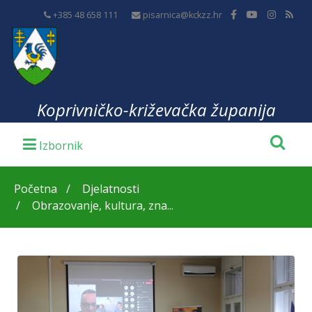
+385 48 658 111
pisarnica@kckzz.hr
Koprivničko-križevačka županija
Početna
Djelatnosti
Obrazovanje, kultura, zna...