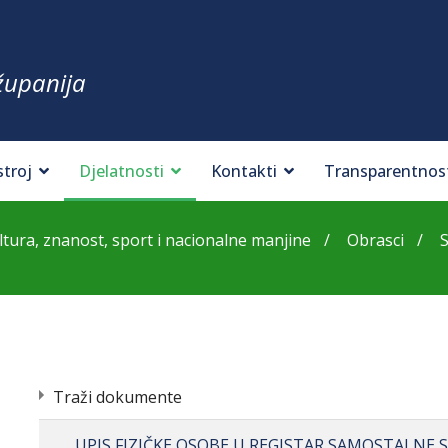
županija
stroj
Djelatnosti
Kontakti
Transparentnos
tura, znanost, sport i nacionalne manjine
Obrasci
Traži dokumente
UPIS FIZIČKE OSOBE U REGISTAR SAMOSTALNE 