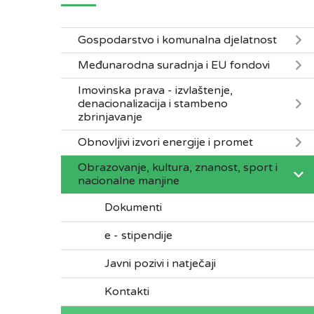
Gospodarstvo i komunalna djelatnost
Međunarodna suradnja i EU fondovi
Imovinska prava - izvlaštenje,
denacionalizacija i stambeno
zbrinjavanje
Obnovljivi izvori energije i promet
Obrazovanje, kultura, znanost, sport i
nacionalne manjine
Dokumenti
e - stipendije
Javni pozivi i natječaji
Kontakti