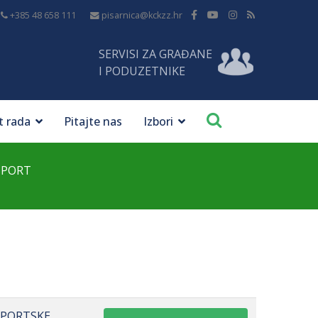
+385 48 658 111
pisarnica@kckzz.hr
SERVISI ZA GRAĐANE
I PODUZETNIKE
t rada
Pitajte nas
Izbori
SPORT
SPORTSKE