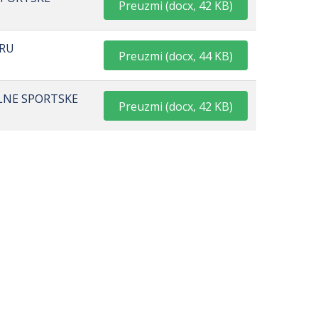
Preuzmi
(
docx,
42 KB
)
TRU
Preuzmi
(
docx,
44 KB
)
ALNE SPORTSKE
Preuzmi
(
docx,
42 KB
)