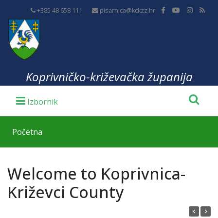
+385 48 658 111
pisarnica@kckzz.hr
Koprivničko-križevačka županija
Početna
Welcome to Koprivnica-
Križevci County