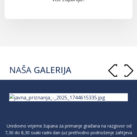
NAŠA
GALERIJA
Uredovno vrijeme župana za primanje građana na razgovor od
7,30 do 8,30 svaki radni dan (uz prethodno podnošenje zahtjeva