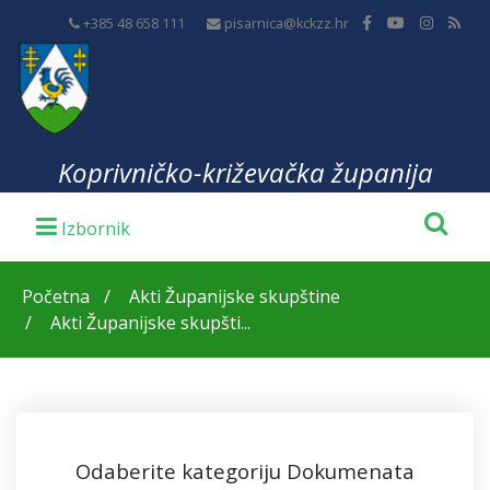
+385 48 658 111
pisarnica@kckzz.hr
Koprivničko-križevačka županija
Početna
Akti Županijske skupštine
Akti Županijske skupšti...
Odaberite kategoriju Dokumenata