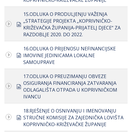
KOPRIVNIČKO-KRIŽEVAČKE ŽUPANIJE
15.ODLUKA O PRODULJENJU VAŽENJA
„STRATEGIJE PROJEKTA „KOPRIVNIČKO-
document
KRIŽEVAČKA ŽUPANIJA-PRIJATELJ DJECE“ ZA
RAZDOBLJE 2020. DO 2022.
16.ODLUKA O PRIJENOSU NEFINANCIJSKE
document
IMOVINE JEDINICAMA LOKALNE
SAMOUPRAVE
17.ODLUKA O PREUZIMANJU OBVEZE
OSIGURANJA FINANCIRANJA ZATVARANJA
document
ODLAGALIŠTA OTPADA U KOPRIVNIČKOM
IVANCU
18.RJEŠENJE O OSNIVANJU I IMENOVANJU
document
STRUČNE KOMISIJE ZA ZAJEDNIČKA LOVIŠTA
KOPRIVNIČKO-KRIŽEVAČKE ŽUPANIJE