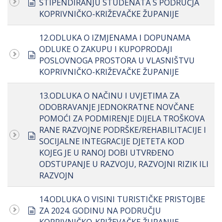
document
STIPENDIRANJU STUDENATA S PODRUČJA
KOPRIVNIČKO-KRIŽEVAČKE ŽUPANIJE
12.ODLUKA O IZMJENAMA I DOPUNAMA
ODLUKE O ZAKUPU I KUPOPRODAJI
document
POSLOVNOGA PROSTORA U VLASNIŠTVU
KOPRIVNIČKO-KRIŽEVAČKE ŽUPANIJE
13.ODLUKA O NAČINU I UVJETIMA ZA
ODOBRAVANJE JEDNOKRATNE NOVČANE
POMOĆI ZA PODMIRENJE DIJELA TROŠKOVA
RANE RAZVOJNE PODRŠKE/REHABILITACIJE I
document
SOCIJALNE INTEGRACIJE DJETETA KOD
KOJEG JE U RANOJ DOBI UTVRĐENO
ODSTUPANJE U RAZVOJU, RAZVOJNI RIZIK ILI
RAZVOJN
14.ODLUKA O VISINI TURISTIČKE PRISTOJBE
document
ZA 2024. GODINU NA PODRUČJU