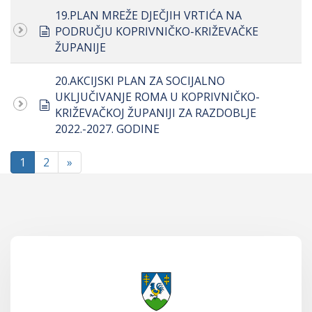
19.PLAN MREŽE DJEČJIH VRTIĆA NA
document
PODRUČJU KOPRIVNIČKO-KRIŽEVAČKE
ŽUPANIJE
20.AKCIJSKI PLAN ZA SOCIJALNO
UKLJUČIVANJE ROMA U KOPRIVNIČKO-
document
KRIŽEVAČKOJ ŽUPANIJI ZA RAZDOBLJE
2022.-2027. GODINE
1
2
»