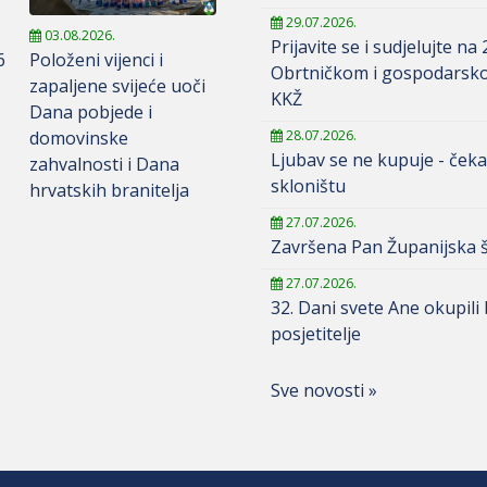
29.07.2026.
03.08.2026.
Prijavite se i sudjelujte na 
6
Položeni vijenci i
Obrtničkom i gospodarsk
zapaljene svijeće uoči
KKŽ
Dana pobjede i
domovinske
28.07.2026.
Ljubav se ne kupuje - čeka
zahvalnosti i Dana
skloništu
hrvatskih branitelja
27.07.2026.
Završena Pan Županijska š
27.07.2026.
32. Dani svete Ane okupili
posjetitelje
Sve novosti »