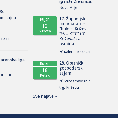
igralište Drenovica,
Novo Virje
28.
om sajmu
17. Županijski
Rujan
polumaraton
12
“Kalnik-Križevci
Subota
’25 – KTC” i 7.
 te u
Križevačka
osmina
Kalnik - Križevci
aranska liga
28. Obrtnički i
Rujan
gospodarski
18
sajam
 brojne
Petak
Strossmayerov
trg, Križevci
Sve najave »