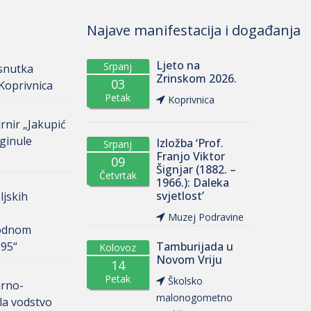
Najave manifestacija i događanja
Ljeto na
Srpanj
osnutka
Zrinskom 2026.
03
oprivnica
Petak
Koprivnica
rnir „Jakupić
ginule
Izložba ‘Prof.
Srpanj
Franjo Viktor
09
Šignjar (1882. –
Četvrtak
1966.): Daleka
svjetlost’
ljskih
Muzej Podravine
odnom
 95“
Tamburijada u
Kolovoz
Novom Vriju
14
Petak
Školsko
urno-
malonogometno
la vodstvo