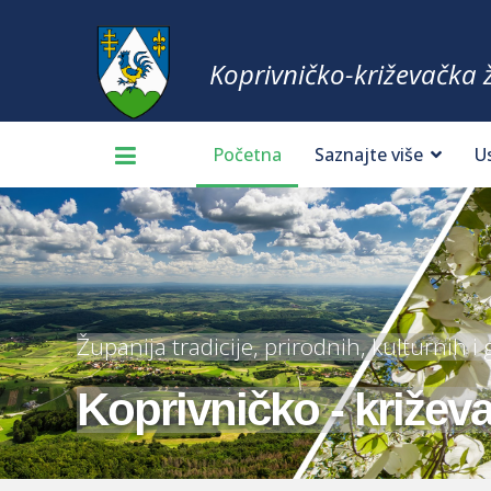
Koprivničko-križevačka 
Početna
Saznajte više
U
Županija tradicije, prirodnih, kulturnih i
Koprivničko - križev