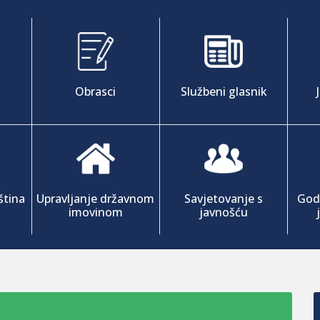
Obrasci
Službeni glasnik
ština
Upravljanje državnom
Savjetovanje s
Godi
imovinom
javnošću