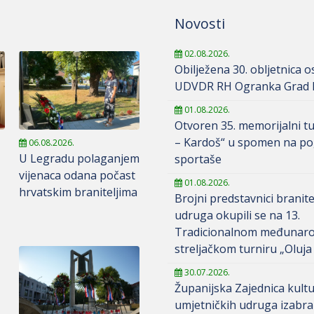
Novosti
02.08.2026.
Obilježena 30. obljetnica 
UDVDR RH Ogranka Grad K
01.08.2026.
Otvoren 35. memorijalni tu
– Kardoš“ u spomen na po
06.08.2026.
U Legradu polaganjem
sportaše
vijenaca odana počast
01.08.2026.
hrvatskim braniteljima
Brojni predstavnici branite
udruga okupili se na 13.
Tradicionalnom međunar
streljačkom turniru „Oluja
30.07.2026.
Županijska Zajednica kult
umjetničkih udruga izabra