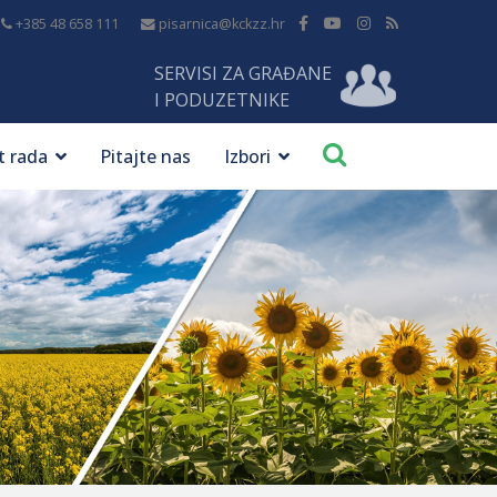
+385 48 658 111
pisarnica@kckzz.hr
SERVISI ZA GRAĐANE
I PODUZETNIKE
t rada
Pitajte nas
Izbori