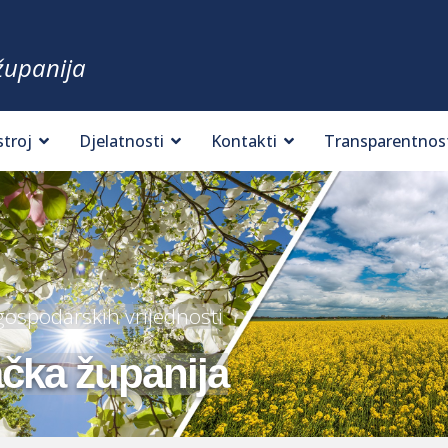
županija
stroj
Djelatnosti
Kontakti
Transparentnos
 gospodarskih vrijednosti
ačka županija