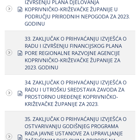
IZVRŠENJU PLANA DJELOVANJA
document
KOPRIVNIČKO-KRIŽEVAČKE ŽUPANIJE U
PODRUČJU PRIRODNIH NEPOGODA ZA 2023.
GODINU
33. ZAKLJUČAK O PRIHVAĆANJU IZVJEŠĆA O
RADU I IZVRŠENJU FINANCIJSKOG PLANA
document
PORE REGIONALNE RAZVOJNE AGENCIJE
KOPRIVNIČKO-KRIŽEVAČKE ŽUPANIJE ZA
2023. GODINU
34. ZAKLJUČAK O PRIHVAĆANJU IZVJEŠĆA O
RADU I UTROŠKU SREDSTAVA ZAVODA ZA
document
PROSTORNO UREĐENJE KOPRIVNIČKO-
KRIŽEVAČKE ŽUPANIJE ZA 2023.
35. ZAKLJUČAK O PRIHVAĆANJU IZVJEŠĆA O
OSTVARIVANJU GODIŠNJEG PROGRAMA
RADA JAVNE USTANOVE ZA UPRAVLJANJE
document