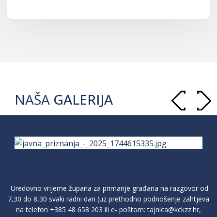
NAŠA
GALERIJA
Uredovno vrijeme župana za primanje građana na razgovor od
7,30 do 8,30 svaki radni dan (uz prethodno podnošenje zahtjeva
na telefon
+385 48 658 203
ili e- poštom:
tajnica@kckzz.hr
,