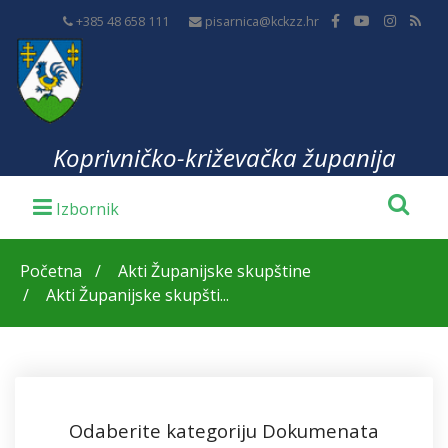
+385 48 658 111
pisarnica@kckzz.hr
Koprivničko-križevačka županija
Početna
Akti Županijske skupštine
Akti Županijske skupšti...
Odaberite kategoriju Dokumenata