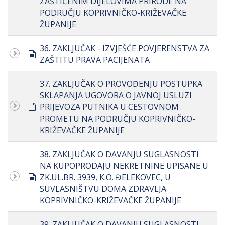
ZAŠTIĆENIM DIJELOVIMA PRIRODE NA
PODRUČJU KOPRIVNIČKO-KRIŽEVAČKE
ŽUPANIJE
36. ZAKLJUČAK - IZVJEŠĆE POVJERENSTVA ZA
document
ZAŠTITU PRAVA PACIJENATA
37. ZAKLJUČAK O PROVOĐENJU POSTUPKA
SKLAPANJA UGOVORA O JAVNOJ USLUZI
document
PRIJEVOZA PUTNIKA U CESTOVNOM
PROMETU NA PODRUČJU KOPRIVNIČKO-
KRIŽEVAČKE ŽUPANIJE
38. ZAKLJUČAK O DAVANJU SUGLASNOSTI
NA KUPOPRODAJU NEKRETNINE UPISANE U
document
ZK.UL.BR. 3939, K.O. ĐELEKOVEC, U
SUVLASNIŠTVU DOMA ZDRAVLJA
KOPRIVNIČKO-KRIŽEVAČKE ŽUPANIJE
39. ZAKLJUČAK O DAVANJU SUGLASNOSTI