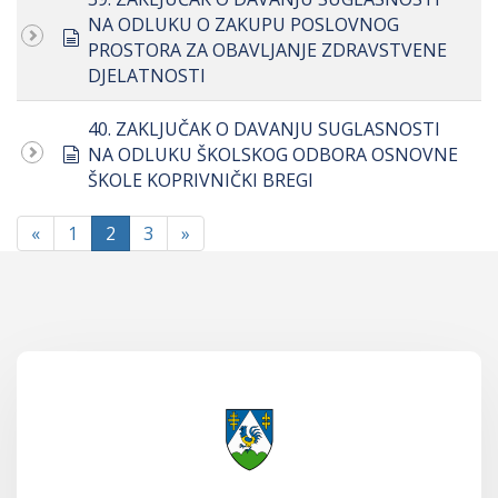
NA ODLUKU O ZAKUPU POSLOVNOG
document
PROSTORA ZA OBAVLJANJE ZDRAVSTVENE
DJELATNOSTI
40. ZAKLJUČAK O DAVANJU SUGLASNOSTI
document
NA ODLUKU ŠKOLSKOG ODBORA OSNOVNE
ŠKOLE KOPRIVNIČKI BREGI
«
1
2
3
»