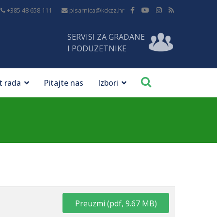
+385 48 658 111
pisarnica@kckzz.hr
SERVISI ZA GRAĐANE
I PODUZETNIKE
t rada
Pitajte nas
Izbori
Preuzmi
(
pdf,
9.67 MB
)