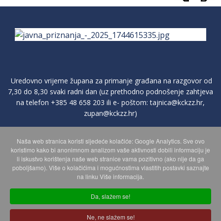
Uredovno vrijeme župana za primanje građana na razgovor od
7,30 do 8,30 svaki radni dan (uz prethodno podnošenje zahtjeva
na telefon
+385 48 658 203
ili e- poštom:
tajnica@kckzz.hr
,
zupan@kckzz.hr
)
Naša web stranica koristi sljedeće kolačiće: Google Analytics. Sve ovo
POLITIKA ZAŠTITE PRIVATNOSTI OSOBNIH PODATAKA
koristimo kako bi anonimnom analizom vaše aktivnosti dobili informaciju je
li iskustvo korištenja naše web stranice vama pozitivno (ako nije da ga
poboljšamo). Više o kolačićima i mogućnostima vlastitih postavki saznajte
MAPA WEBA
na linku Više informacija.
Da, slažem se!
Copyright © 2026 Koprivničko - križevačka županija. Sva prava
Ne, ne slažem se!
zadržana.