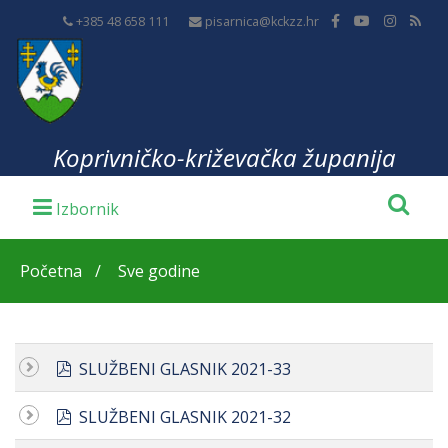
+385 48 658 111
pisarnica@kckzz.hr
Koprivničko-križevačka županija
Početna
Sve godine
pdf
SLUŽBENI GLASNIK 2021-33
pdf
SLUŽBENI GLASNIK 2021-32