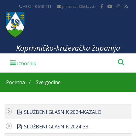
+385 48 658 111
pisarnica@kckzz.hr
Koprivničko-križevačka županija
Početna
Sve godine
pdf
SLUŽBENI GLASNIK 2024-KAZALO
pdf
SLUŽBENI GLASNIK 2024-33