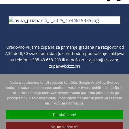
Uredovno vrijeme župana za primanje građana na razgovor od
7,30 do 8,30 svaki radni dan (uz prethodno podnošenje zahtjeva
na telefon
+385 48 658 203
ili e- poštom:
tajnica@kckzz.hr
,
zupan@kckzz.hr
)
Naša web stranica koristi sljedeće kolačiće: Google Analytics. Sve ovo
POLITIKA ZAŠTITE PRIVATNOSTI OSOBNIH PODATAKA
koristimo kako bi anonimnom analizom vaše aktivnosti dobili informaciju je
li iskustvo korištenja naše web stranice vama pozitivno (ako nije da ga
poboljšamo). Više o kolačićima i mogućnostima vlastitih postavki saznajte
MAPA WEBA
na linku Više informacija.
Da, slažem se!
Copyright © 2026 Koprivničko - križevačka županija. Sva prava
Ne, ne slažem se!
zadržana.