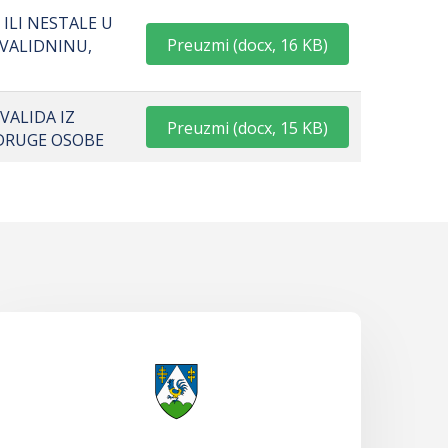
ILI NESTALE U
Preuzmi
(
docx,
16 KB
)
VALIDNINU,
VALIDA IZ
Preuzmi
(
docx,
15 KB
)
 DRUGE OSOBE