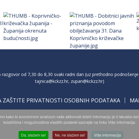
razgovor od 7,30 do 8,30 svaki radni dan (uz prethodno podnošenje 
tajnica@kckzz.hr
,
zupan@kckzz.hr
)
A ZAŠTITE PRIVATNOSTI OSOBNIH PODATAKA
MA
imo kako bi anonimnom analizom vaše aktivnosti dobili informaciju je li iskustvo k
kolačićima i mogućnostima vlastitih postavki saznajte na linku Više informacija.
opyright © 2026 Koprivničko - križevačka županija. Sva prava zadržan
© 2018 Your Company. Designed By
JoomShaper
Da, slažem se!
Ne, ne slažem se!
Više informacija