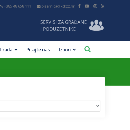
+385 48 658 111
pisarnica@kckzz.hr
SERVISI ZA GRAĐANE
I PODUZETNIKE
t rada
Pitajte nas
Izbori