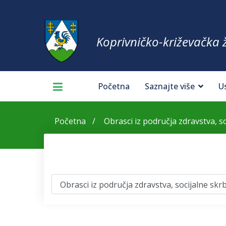
Koprivničko-križevačka 
Početna
Saznajte više
U
Početna
Obrasci iz područja zdravstva, soc