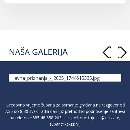
NAŠA
GALERIJA
Uredovno vrijeme župana za primanje građana na razgovor od
7,30 do 8,30 svaki radni dan (uz prethodno podnošenje zahtjeva
na telefon
+385 48 658 203
ili e- poštom:
tajnica@kckzz.hr
,
zupan@kckzz.hr
)