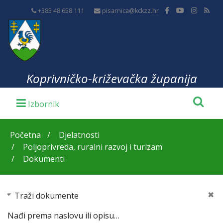
+385 48 658 111
pisarnica@kckzz.hr
Koprivničko-križevačka županija
Početna
Djelatnosti
Poljoprivreda, ruralni razvoj i turizam
Dokumenti
Traži dokumente
Nađi prema naslovu ili opisu…